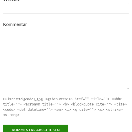
Kommentar
Du kannst folgende
HTML
-Tags benutzen:
<a href="" title=""> <abbr
title=""> <acronym title=""> <b> <blockquote cite=""> <cite>
<code> <del datetime=""> <em> <i> <q cite=""> <s> <strike>
<strong>