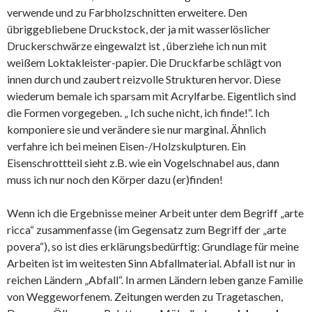
verwende und zu Farbholzschnitten erweitere. Den
übriggebliebene Druckstock, der ja mit wasserlöslicher
Druckerschwärze eingewalzt ist , überziehe ich nun mit
weißem Loktakleister-papier. Die Druckfarbe schlägt von
innen durch und zaubert reizvolle Strukturen hervor. Diese
wiederum bemale ich sparsam mit Acrylfarbe. Eigentlich sind
die Formen vorgegeben. „ Ich suche nicht, ich finde!“. Ich
komponiere sie und verändere sie nur marginal. Ähnlich
verfahre ich bei meinen Eisen-/Holzskulpturen. Ein
Eisenschrottteil sieht z.B. wie ein Vogelschnabel aus, dann
muss ich nur noch den Körper dazu (er)finden!
Wenn ich die Ergebnisse meiner Arbeit unter dem Begriff „arte
ricca“ zusammenfasse (im Gegensatz zum Begriff der „arte
povera“), so ist dies erklärungsbedürftig: Grundlage für meine
Arbeiten ist im weitesten Sinn Abfallmaterial. Abfall ist nur in
reichen Ländern „Abfall“. In armen Ländern leben ganze Familie
von Weggeworfenem. Zeitungen werden zu Tragetaschen,