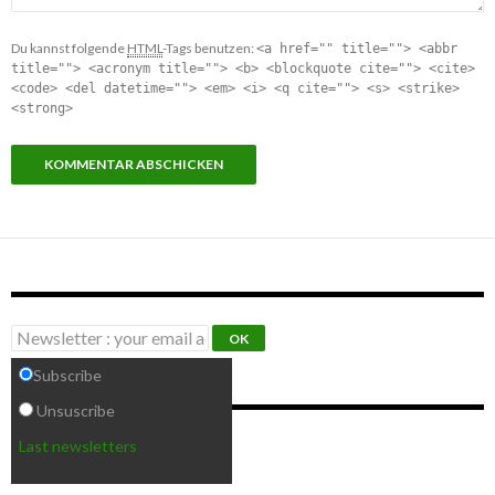
Du kannst folgende
HTML
-Tags benutzen:
<a href="" title=""> <abbr
title=""> <acronym title=""> <b> <blockquote cite=""> <cite>
<code> <del datetime=""> <em> <i> <q cite=""> <s> <strike>
<strong>
Subscribe our newsletter
Subscribe
Unsuscribe
VERANSTALTUNGSORTE
Last newsletters
Keine Veranstaltungsorte